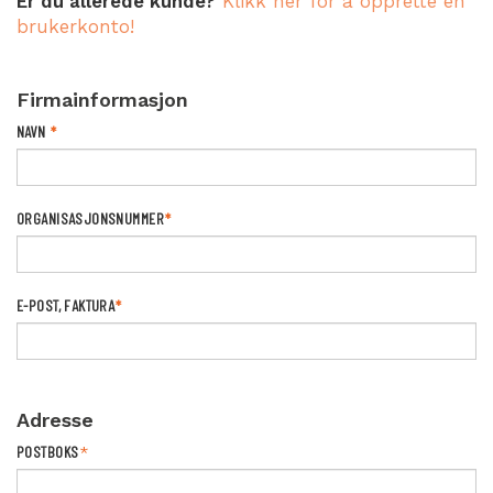
Er du allerede kunde?
Klikk her for å opprette en
brukerkonto!
Firmainformasjon
NAVN
*
ORGANISASJONSNUMMER
*
E-POST, FAKTURA
*
Adresse
POSTBOKS
*