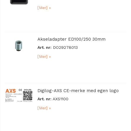
[Mer] »
Akseladapter ED100/250 30mm
Art. nr:
DO29278013
[Mer] »
Digilog-AXS CE-merke med egen logo
Art. nr:
AXS1100
[Mer] »