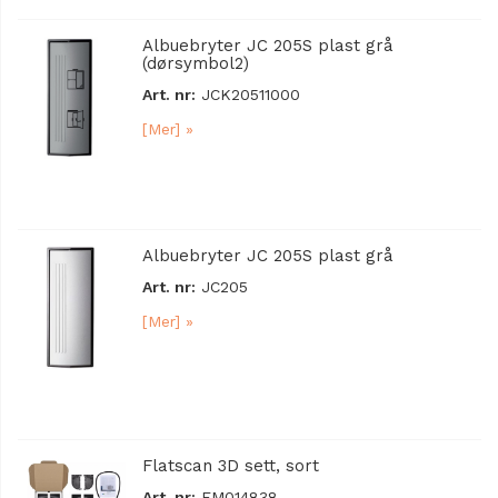
Albuebryter JC 205S plast grå
(dørsymbol2)
Art. nr:
JCK20511000
[Mer] »
Albuebryter JC 205S plast grå
Art. nr:
JC205
[Mer] »
Flatscan 3D sett, sort
Art. nr:
EM014838