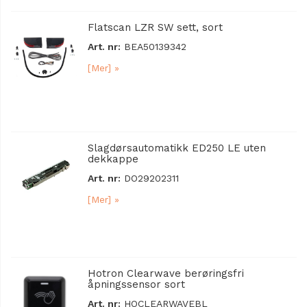
Flatscan LZR SW sett, sort
Art. nr:
BEA50139342
[Mer] »
Slagdørsautomatikk ED250 LE uten
dekkappe
Art. nr:
DO29202311
[Mer] »
Hotron Clearwave berøringsfri
åpningssensor sort
Art. nr:
HOCLEARWAVEBL