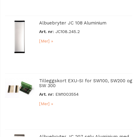
Albuebryter JC 108 Aluminium
Art. nr:
JC108.245.2
[Mer] »
Tilleggskort EXU-SI for SW100, SW200 og
SW 300
Art. nr:
EM1003554
[Mer] »
Albuebryter JC 207 sølv Aluminium med