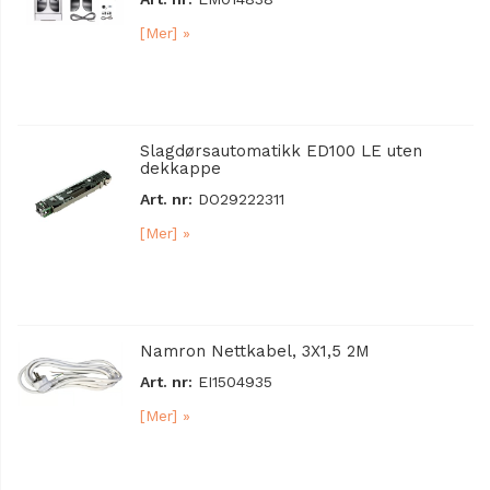
[Mer] »
Slagdørsautomatikk ED100 LE uten
dekkappe
Art. nr:
DO29222311
[Mer] »
Namron Nettkabel, 3X1,5 2M
Art. nr:
EI1504935
[Mer] »