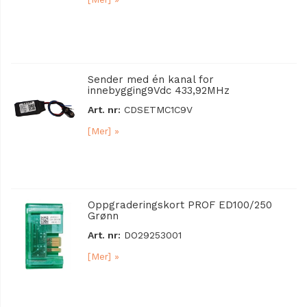
Sender med én kanal for
innebygging9Vdc 433,92MHz
Art. nr:
CDSETMC1C9V
[Mer] »
Oppgraderingskort PROF ED100/250
Grønn
Art. nr:
DO29253001
[Mer] »