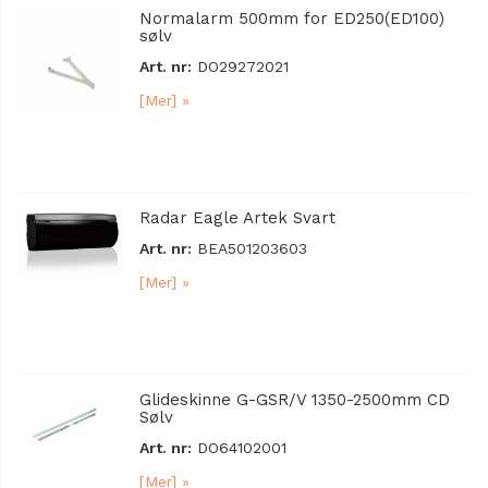
Normalarm 500mm for ED250(ED100)
sølv
Art. nr:
DO29272021
[Mer] »
Radar Eagle Artek Svart
Art. nr:
BEA501203603
[Mer] »
Glideskinne G-GSR/V 1350-2500mm CD
Sølv
Art. nr:
DO64102001
[Mer] »