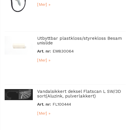
[Mer] »
Utbyttbar plastkloss/styrekloss Besam
unislide
Art. nr:
EM830064
[Mer] »
Vandalsikkert deksel Flatscan L SW/3D
sort(Aluzink, pulverlakkert)
Art. nr:
FL100444
[Mer] »