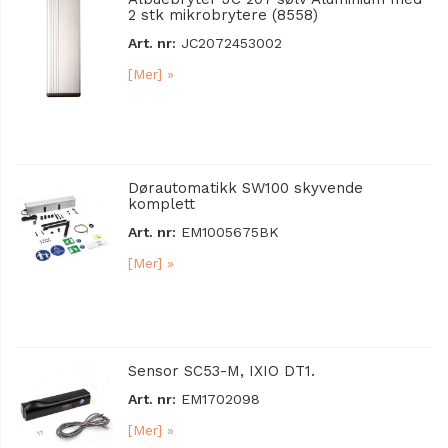
2 stk mikrobrytere (8558)
Art. nr:
JC2072453002
[Mer] »
Dørautomatikk SW100 skyvende
komplett
Art. nr:
EM1005675BK
[Mer] »
Sensor SC53-M, IXIO DT1.
Art. nr:
EM1702098
[Mer] »