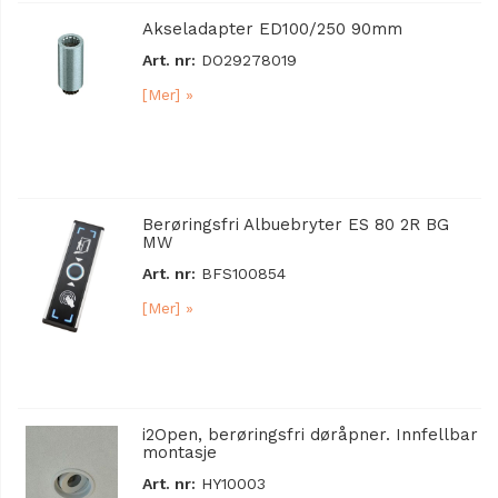
Akseladapter ED100/250 90mm
Art. nr:
DO29278019
[Mer] »
Berøringsfri Albuebryter ES 80 2R BG
MW
Art. nr:
BFS100854
[Mer] »
i2Open, berøringsfri døråpner. Innfellbar
montasje
Art. nr:
HY10003