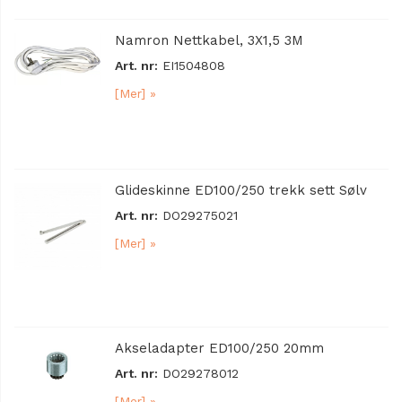
Namron Nettkabel, 3X1,5 3M
Art. nr:
EI1504808
[Mer] »
Glideskinne ED100/250 trekk sett Sølv
Art. nr:
DO29275021
[Mer] »
Akseladapter ED100/250 20mm
Art. nr:
DO29278012
[Mer] »