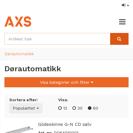
Togg
navig
Dørautomatikk
Dørautomatikk
Visa kategorier och filter
Sortera efter:
Visa:
Popularitet
12
30
60
Glideskinne G-N CD sølv
Art. nr:
DO64010001