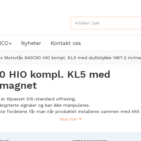
RCO
Nyheter
Kontakt oss
ox Motorlås 840C50 HIO kompl. KL5 med sluttstykke 1487-2 m/ma
50 HIO kompl. KL5 med
/magnet
er tilpasset SIS-standard utfresing.
krypterte signaler og kan ikke manipuleres.
ste fordelene får man når produktet installeres sammen med ARX
etssystem.
Visa mer
 også i egen ARX forpakning. Se forpakninger.
a og med år24 uke43 (2443) på stolpen. Nå kan man koble to motor