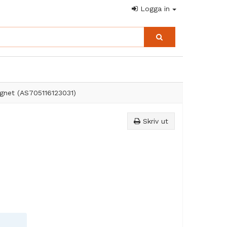
Logga in
gnet (AS705116123031)
Skriv ut
låser i