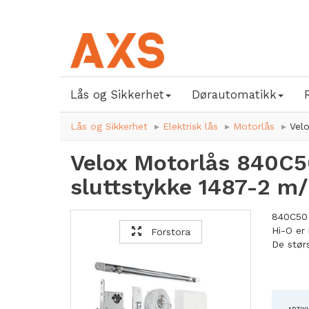
Lås og Sikkerhet
Dørautomatikk
Lås og Sikkerhet
Elektrisk lås
Motorlås
Vel
Velox Motorlås 840C
sluttstykke 1487-2 m
840C50 
Hi-O er 
Förstora
De stør
Sikkerh
Leveres
Nytt fr