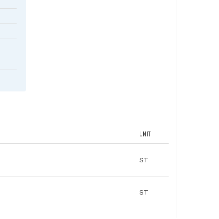
i stand
or
rte
UNIT
ST
ST