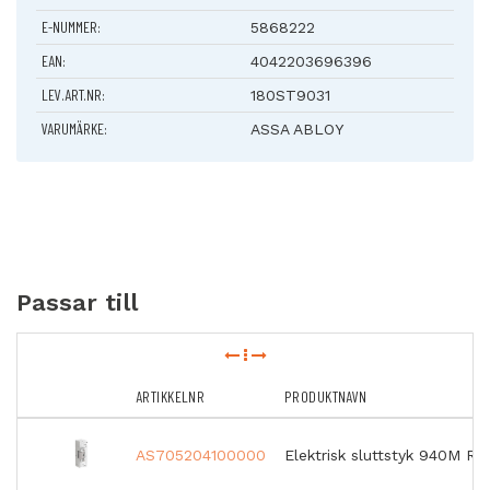
Pløsmått: 12 mm
E-NUMMER:
5868222
EAN:
4042203696396
LEV.ART.NR:
180ST9031
VARUMÄRKE:
ASSA ABLOY
Passar till
ARTIKKELNR
PRODUKTNAVN
AS705204100000
Elektrisk sluttstyk 940M R