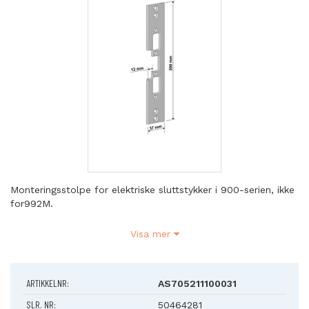
Monteringsstolpe for elektriske sluttstykker i 900-serien, ikke
for992M.
Fakta:
Visa mer
Tilpasset WICONA 65 EVO
Flat
Symmetrisk
ARTIKKELNR:
AS705211100031
Høyde: 200 mm
Bredde: 37 mm
SLR. NR:
50464281