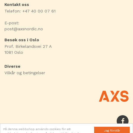
Kontakt oss
1 x SL510 Skyvedørsautomatikk 1600 mm - 150 W
Telefon: +47 40 00 07 61
1 x Komplett deksel for SL510 - 1600
1 x Batteri 24V SL500/SL510
E-post:
2 x Gulvstyring GS
post@axsnordic.no
1 x Programvelger PSK-6U
1 x Sensor SC53-E, IXIO DT3
Besøk oss i Oslo
1 x Sensor SC53-M, IXIO DT1
Prof. Birkelandsvei 27 A
1 x Dørfeste L=2200 mm
1081 Oslo
1 x Namron Nettkabel 3x1,5 2m.
Diverse
Vilkår og betingelser
På denna webbshop används cookies för att
Jag förstår