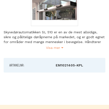
Skyvedørautomatikken SL 510 er en av de mest allsidige,
sikre og pålitelige døråpnerne på markedet, og er godt egnet
for områder med mange mennesker i bevegelse. Håndterer
tunge dører og er enkel å installere. Har spesialløsninger for
Visa mer
brann, evakuering og spesielle bruksområder. Med sitt
innovative design og en høyde på bare 100 mm, glir
automatikken pent inn i dørmiljøet og skaper smidige
ARTIKKELNR:
EM1021405-KPL
åpninger inn i bygget.
- Slank, innovativ design, lavt støynivå og høy ytelse
- Bredt utvalg av tilbehør
- Enkel å installere både ved utskifting og nyinstallasjoner
- Høyde × bredde: 100 mm x 198 mm
- 150 watt
Pakken inneholder: