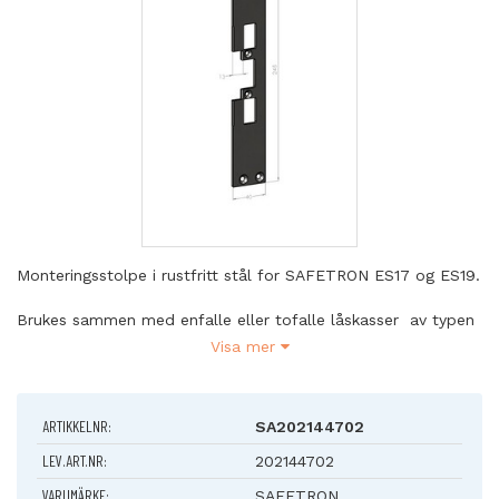
Monteringsstolpe i rustfritt stål for SAFETRON ES17 og ES19.
Brukes sammen med enfalle eller tofalle låskasser av typen
connect/evolution eller modul.
Visa mer
Pløsmått: 13mm
Dørtype: tre- eller metallrammer
ARTIKKELNR:
SA202144702
Profilsystem: Flat
Materiale: Rustfritt stål (AISI 304)
LEV.ART.NR:
202144702
Mål: 245x40
VARUMÄRKE:
SAFETRON